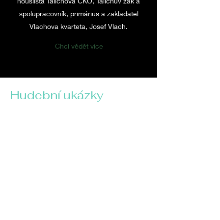
houslista Talichova ČKO, Talichův žák a
spolupracovník, primárius a zakladatel
Vlachova kvarteta, Josef Vlach.
Chci vědět více
Hudební ukázky