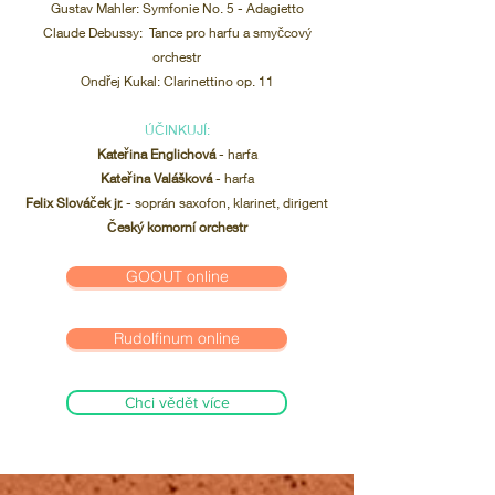
Gustav Mahler: Symfonie No. 5 - Adagietto
Claude Debussy: Tance pro harfu a smyčcový
orchestr
Ondřej Kukal: Clarinettino op
. 11
ÚČINKUJÍ:
Kateřina Englichová
- harfa
Kateřina Valášková
- harfa
Felix Slováček jr.
- soprán saxofon, klarinet, dirigent
Český komorní orchestr
GOOUT online
Rudolfinum online
Chci vědět více